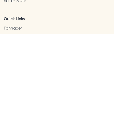
Sa: 11-16 Uhr
Quick Links
Fahrräder
Helme & Bekleidung
Accessoires
Kids
Neuheiten
Sale
Kundenservice
Beratung + Kontakt
Versandinformation
Widerrufsbelehrung