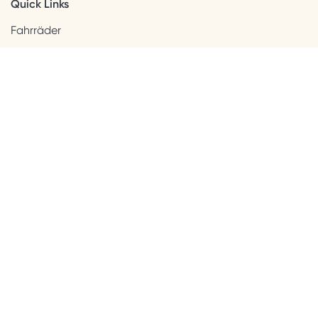
Quick Links
Fahrräder
Helme & Bekleidung
Accessoires
Kids
Neuheiten
Sale
Kundenservice
Beratung + Kontakt
Versandinformation
Widerrufsbelehrung