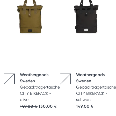
Weathergoods
Weathergoods
Sweden
Sweden
Gepäckträgertasche
Gepäckträgertasche
CITY BIKEPACK -
CITY BIKEPACK -
olive
schwarz
Ursprünglicher Preis war: 149,00 €
Aktueller Preis ist: 130,00 €.
149,00
€
130,00
€
149,00
€