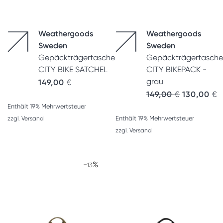
Weathergoods
Weathergoods
Sweden
Sweden
Gepäckträgertasche
Gepäckträgertasche
CITY BIKE SATCHEL
CITY BIKEPACK -
grau
149,00
€
Ursprünglic
A
149,00
€
130,00
€
Enthält 19% Mehrwertsteuer
Enthält 19% Mehrwertsteuer
zzgl.
Versand
zzgl.
Versand
-
%
13