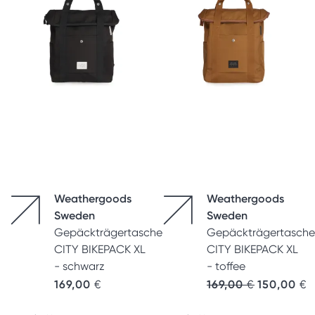
Weathergoods
Weathergoods
Sweden
Sweden
Gepäckträgertasche
Gepäckträgertasche
CITY BIKEPACK XL
CITY BIKEPACK XL
- schwarz
- toffee
Ursprünglic
A
169,00
€
169,00
€
150,00
€