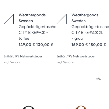
Weathergoods
Weathergoods
Sweden
Sweden
Gepäckträgertasche
Gepäckträgertasche
CITY BIKEPACK -
CITY BIKEPACK XL
toffee
- grau
Ursprünglicher Preis war: 149,00 €
Aktueller Preis ist: 130,00 €.
Ursprünglic
A
149,00
€
130,00
€
169,00
€
150,00
€
Enthält 19% Mehrwertsteuer
Enthält 19% Mehrwertsteuer
zzgl.
Versand
zzgl.
Versand
-
%
11