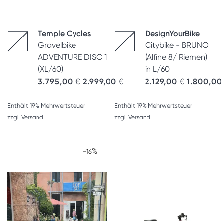
Temple Cycles
DesignYourBike
Gravelbike
Citybike - BRUNO
ADVENTURE DISC 1
(Alfine 8/ Riemen)
(XL/60)
in L/60
Ursprünglicher Preis war: 3.795,00 €
Aktueller Preis ist: 2.999,00 €
Ursprüngli
3.795,00
€
2.999,00
€
2.129,00
€
1.800,0
Enthält 19% Mehrwertsteuer
Enthält 19% Mehrwertsteuer
zzgl.
Versand
zzgl.
Versand
-
%
16