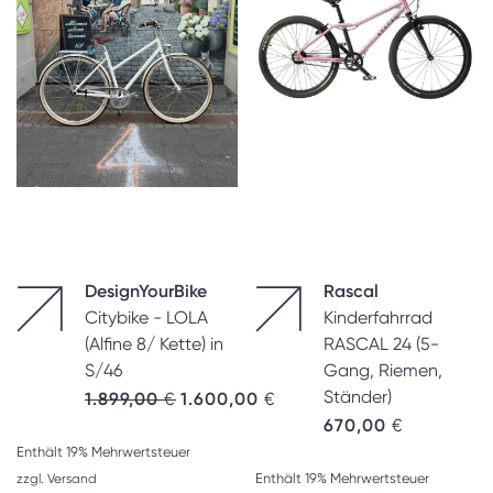
DesignYourBike
Rascal
Citybike - LOLA
Kinderfahrrad
(Alfine 8/ Kette) in
RASCAL 24 (5-
S/46
Gang, Riemen,
Ständer)
Ursprünglicher Preis war: 1.899,00 €
Aktueller Preis ist: 1.600,00 
1.899,00
€
1.600,00
€
670,00
€
Enthält 19% Mehrwertsteuer
Enthält 19% Mehrwertsteuer
zzgl.
Versand