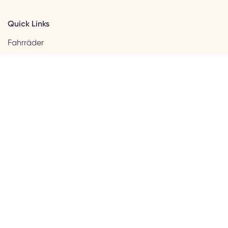
Quick Links
Fahrräder
Helme & Bekleidung
Accessoires
Kids
Neuheiten
Sale
Kundenservice
Beratung + Kontakt
Versandinformation
Widerrufsbelehrung