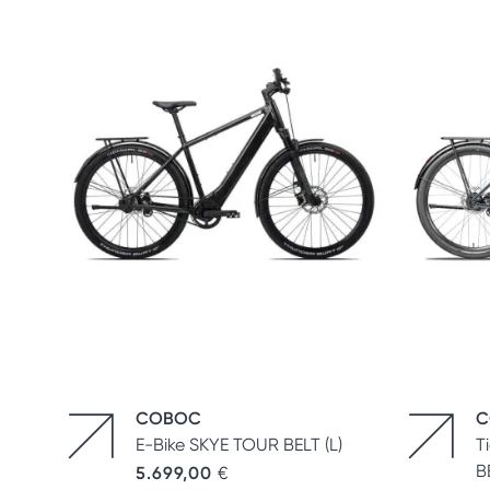
COBOC
C
E-Bike SKYE TOUR BELT (L)
T
B
5.699,00
€