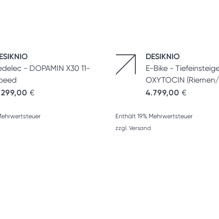
ESIKNIO
DESIKNIO
edelec - DOPAMIN X30 11-
E-Bike - Tiefeinsteig
peed
OXYTOCIN (Riemen/Pi
.299,00
€
4.799,00
€
Mehrwertsteuer
Enthält 19% Mehrwertsteuer
zzgl.
Versand