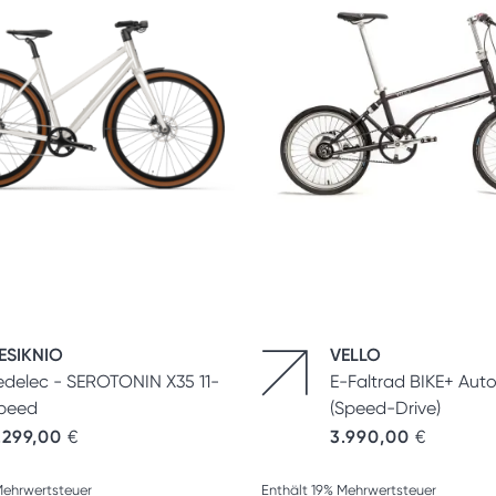
ESIKNIO
VELLO
edelec - SEROTONIN X35 11-
E-Faltrad BIKE+ Aut
peed
(Speed-Drive)
.299,00
€
3.990,00
€
Mehrwertsteuer
Enthält 19% Mehrwertsteuer