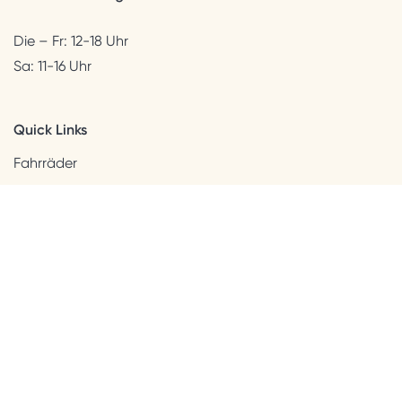
Die – Fr: 12-18 Uhr
Sa: 11-16 Uhr
Quick Links
Fahrräder
Helme & Bekleidung
Accessoires
Kids
Neuheiten
Sale
Kundenservice