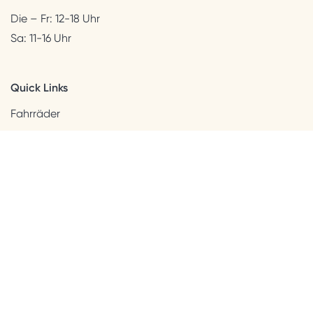
Die – Fr: 12-18 Uhr
Sa: 11-16 Uhr
Quick Links
Fahrräder
Helme & Bekleidung
Accessoires
Kids
Neuheiten
Sale
Kundenservice
Beratung + Kontakt