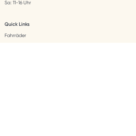
Sa: 11-16 Uhr
Quick Links
Fahrräder
Helme & Bekleidung
Accessoires
Kids
Neuheiten
Sale
Kundenservice
Beratung + Kontakt
Versandinformation