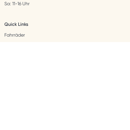
Sa: 11-16 Uhr
Quick Links
Fahrräder
Helme & Bekleidung
Accessoires
Kids
Neuheiten
Sale
Kundenservice
Beratung + Kontakt
Versandinformation