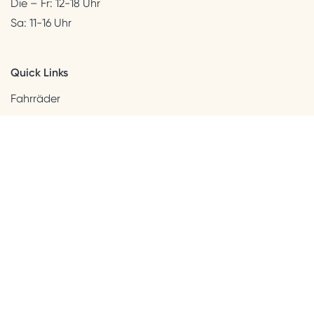
Die – Fr: 12-18 Uhr
Sa: 11-16 Uhr
Quick Links
Fahrräder
Helme & Bekleidung
Accessoires
Kids
Neuheiten
Sale
Kundenservice
Beratung + Kontakt
Versandinformation