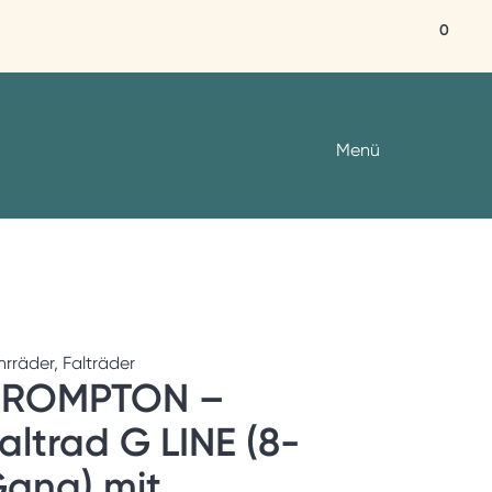
0
Menü
hrräder
,
Falträder
BROMPTON –
altrad G LINE (8-
ang) mit