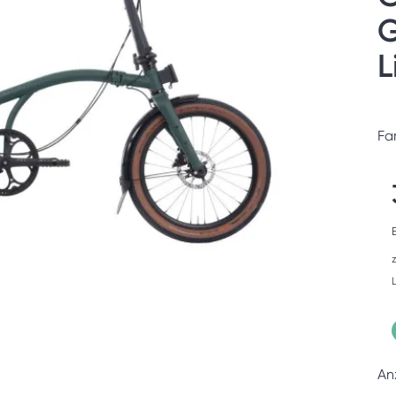
G
L
Fa
An