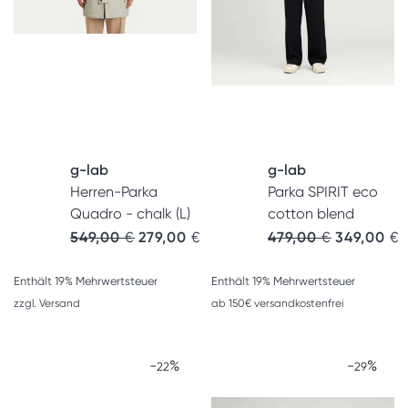
g-lab
g-lab
Herren-Parka
Parka SPIRIT eco
Quadro - chalk (L)
cotton blend
Ursprünglicher Preis war: 549,00 €
Aktueller Preis ist: 279,00 €.
549,00
€
279,00
€
479,00
€
349,00
€
Enthält 19% Mehrwertsteuer
Enthält 19% Mehrwertsteuer
zzgl.
Versand
ab 150€ versandkostenfrei
-
%
-
%
22
29