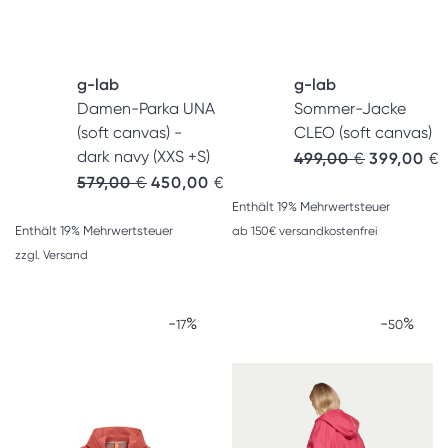
g-lab
g-lab
Damen-Parka UNA
Sommer-Jacke
(soft canvas) -
CLEO (soft canvas)
dark navy (XXS +S)
499,00
€
399,00
€
Ursprünglicher Preis war: 579,00 €
Aktueller Preis ist: 450,00 €.
579,00
€
450,00
€
Enthält 19% Mehrwertsteuer
Enthält 19% Mehrwertsteuer
ab 150€ versandkostenfrei
zzgl.
Versand
-
%
-
%
17
50