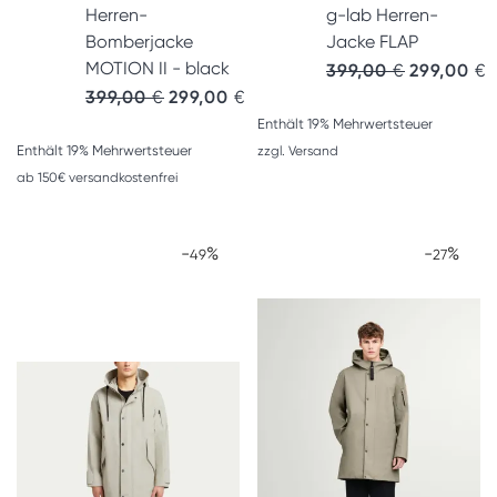
Herren-
g-lab Herren-
Bomberjacke
Jacke FLAP
MOTION II - black
399,00
€
299,00
€
Ursprünglicher Preis war: 399,00 €
Aktueller Preis ist: 299,00 €.
399,00
€
299,00
€
Enthält 19% Mehrwertsteuer
Enthält 19% Mehrwertsteuer
zzgl.
Versand
ab 150€ versandkostenfrei
-
%
-
%
49
27