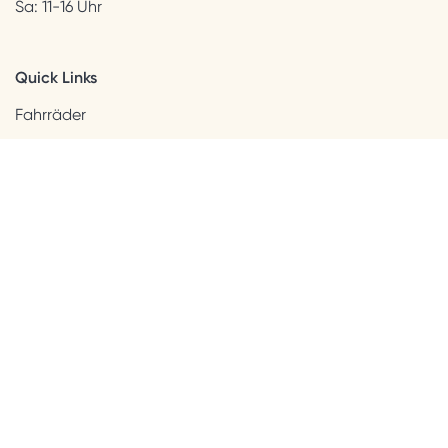
Sa: 11-16 Uhr
Quick Links
Fahrräder
Helme & Bekleidung
Accessoires
Kids
Neuheiten
Sale
Kundenservice
Beratung + Kontakt
Versandinformation