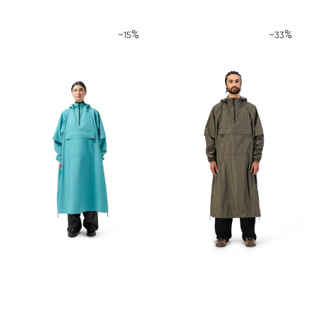
-
%
-
%
15
33