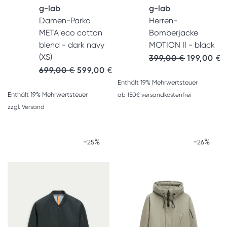
g-lab
g-lab
Damen-Parka
Herren-
META eco cotton
Bomberjacke
blend - dark navy
MOTION II - black
(XS)
Ursprünglic
A
399,00
€
199,00
€
Ursprünglicher Preis war: 699,00 €
Aktueller Preis ist: 599,00 €.
699,00
€
599,00
€
Enthält 19% Mehrwertsteuer
Enthält 19% Mehrwertsteuer
ab 150€ versandkostenfrei
zzgl.
Versand
-
%
-
%
25
26