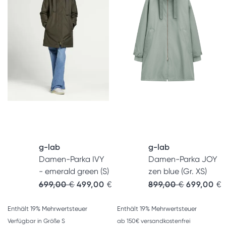
g-lab
g-lab
Damen-Parka IVY
Damen-Parka JOY
- emerald green (S)
zen blue (Gr. XS)
Ursprünglicher Preis war: 699,00 €
Aktueller Preis ist: 499,00 €.
Ursprünglic
A
699,00
€
499,00
€
899,00
€
699,00
€
Enthält 19% Mehrwertsteuer
Enthält 19% Mehrwertsteuer
Verfügbar in Größe S
ab 150€ versandkostenfrei