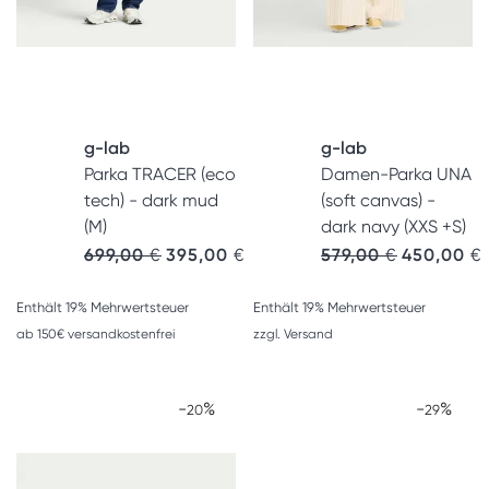
g-lab
g-lab
Parka TRACER (eco
Damen-Parka UNA
tech) - dark mud
(soft canvas) -
(M)
dark navy (XXS +S)
Ursprünglicher Preis war: 699,00 €
Aktueller Preis ist: 395,00 €.
Ursprünglic
A
699,00
€
395,00
€
579,00
€
450,00
€
Enthält 19% Mehrwertsteuer
Enthält 19% Mehrwertsteuer
ab 150€ versandkostenfrei
zzgl.
Versand
-
%
-
%
20
29