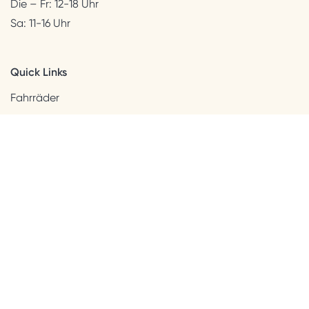
Die – Fr: 12-18 Uhr
Sa: 11-16 Uhr
Quick Links
Fahrräder
Helme & Bekleidung
Accessoires
Kids
Neuheiten
Sale
Kundenservice
Beratung + Kontakt
Versandinformation