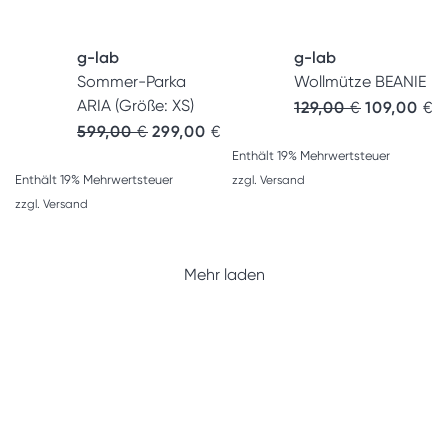
g-lab
g-lab
Sommer-Parka
Wollmütze BEANIE
ARIA (Größe: XS)
Ursprünglich
Ak
129,00
€
109,00
€
599,00
€
299,00
€
Enthält 19% Mehrwertsteuer
Enthält 19% Mehrwertsteuer
zzgl.
Versand
zzgl.
Versand
Mehr laden