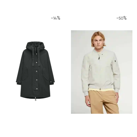
-
%
-
%
14
50