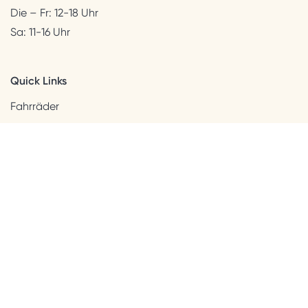
Die – Fr: 12-18 Uhr
Sa: 11-16 Uhr
Quick Links
Fahrräder
Helme & Bekleidung
Accessoires
Kids
Neuheiten
Sale
Kundenservice
Beratung + Kontakt