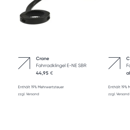
Crane
C
Fahrradklingel E-NE SBR
F
44,95
€
a
Enthält 19% Mehrwertsteuer
Enthält 19% 
zzgl.
Versand
zzgl.
Versand