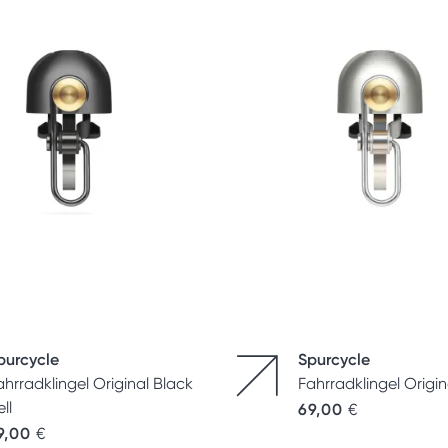
purcycle
Spurcycle
ahrradklingel Original Black
Fahrradklingel Origin
ll
69,00
€
9,00
€