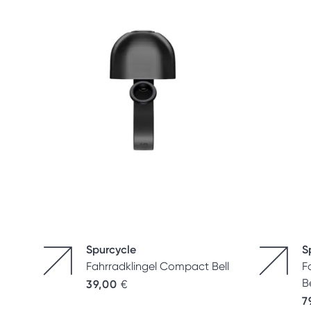
Spurcycle
S
Fahrradklingel Compact Bell
F
Be
39,00
€
7