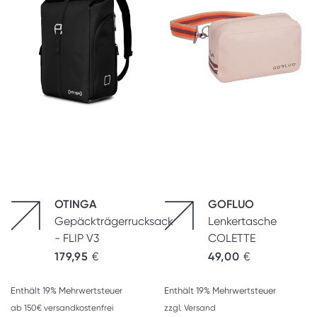
OTINGA
GOFLUO
Gepäckträgerrucksack
Lenkertasche
- FLIP V3
COLETTE
179,95
€
49,00
€
Enthält 19% Mehrwertsteuer
Enthält 19% Mehrwertsteuer
ab 150€ versandkostenfrei
zzgl.
Versand