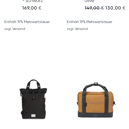
- schwarz
olive
Ursprünglic
A
169,00
€
149,00
€
130,00
€
Enthält 19% Mehrwertsteuer
Enthält 19% Mehrwertsteuer
zzgl.
Versand
zzgl.
Versand