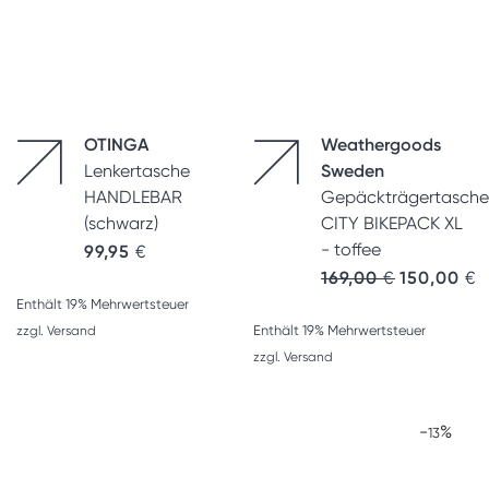
OTINGA
Weathergoods
Lenkertasche
Sweden
HANDLEBAR
Gepäckträgertasche
(schwarz)
CITY BIKEPACK XL
- toffee
99,95
€
Ursprünglic
A
169,00
€
150,00
€
Enthält 19% Mehrwertsteuer
Enthält 19% Mehrwertsteuer
zzgl.
Versand
zzgl.
Versand
-
%
13