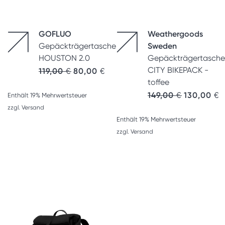
GOFLUO
Weathergoods
Gepäckträgertasche
Sweden
HOUSTON 2.0
Gepäckträgertasche
CITY BIKEPACK -
119,00
€
80,00
€
toffee
Ursprünglic
A
149,00
€
130,00
€
Enthält 19% Mehrwertsteuer
zzgl.
Versand
Enthält 19% Mehrwertsteuer
zzgl.
Versand