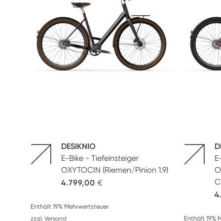
DESIKNIO
D
E-Bike - Tiefeinsteiger
E
OXYTOCIN (Riemen/Pinion 1.9)
O
C1
4.799,00
€
4
Enthält 19% Mehrwertsteuer
Enthält 19% 
zzgl.
Versand