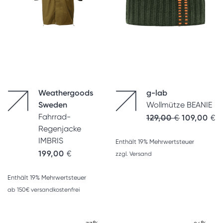
Weathergoods
g-lab
Sweden
Wollmütze BEANIE
Fahrrad-
Ursprünglich
Ak
129,00
€
109,00
€
Regenjacke
IMBRIS
Enthält 19% Mehrwertsteuer
199,00
€
zzgl.
Versand
Enthält 19% Mehrwertsteuer
ab 150€ versandkostenfrei