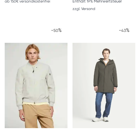
Enthält 19% Mehrwertsteuer
ab 150€ versandkostenfrei
zzgl.
Versand
-
%
-
%
50
43