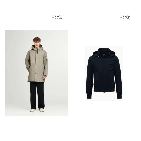
-
%
-
%
27
29