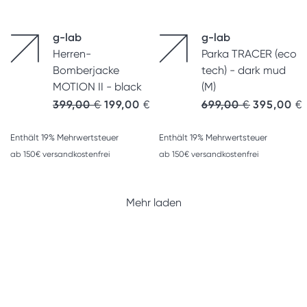
g-lab
g-lab
Herren-
Parka TRACER (eco
Bomberjacke
tech) - dark mud
MOTION II - black
(M)
Ursprünglicher Preis war: 399,00 €
Aktueller Preis ist: 199,00 €.
Ursprünglic
A
399,00
€
199,00
€
699,00
€
395,00
€
Enthält 19% Mehrwertsteuer
Enthält 19% Mehrwertsteuer
ab 150€ versandkostenfrei
ab 150€ versandkostenfrei
Mehr laden