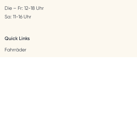
Die – Fr: 12-18 Uhr
Sa: 11-16 Uhr
Quick Links
Fahrräder
Helme & Bekleidung
Accessoires
Kids
Neuheiten
Sale
Kundenservice
Beratung + Kontakt