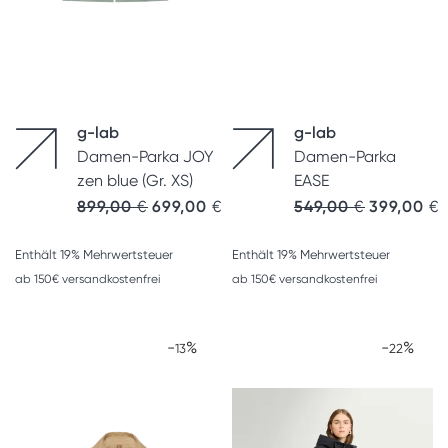
g-lab
g-lab
Damen-Parka JOY
Damen-Parka
zen blue (Gr. XS)
EASE
Ursprünglicher Preis war: 899,00 €
Aktueller Preis ist: 699,00 €.
899,00
€
699,00
€
549,00
€
399,00
€
Enthält 19% Mehrwertsteuer
Enthält 19% Mehrwertsteuer
ab 150€ versandkostenfrei
ab 150€ versandkostenfrei
-
%
-
%
13
22