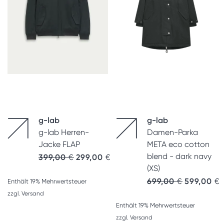
g-lab
g-lab
g-lab Herren-
Damen-Parka
Jacke FLAP
META eco cotton
blend - dark navy
399,00
€
299,00
€
(XS)
Ursprünglic
A
699,00
€
599,00
€
Enthält 19% Mehrwertsteuer
zzgl.
Versand
Enthält 19% Mehrwertsteuer
zzgl.
Versand