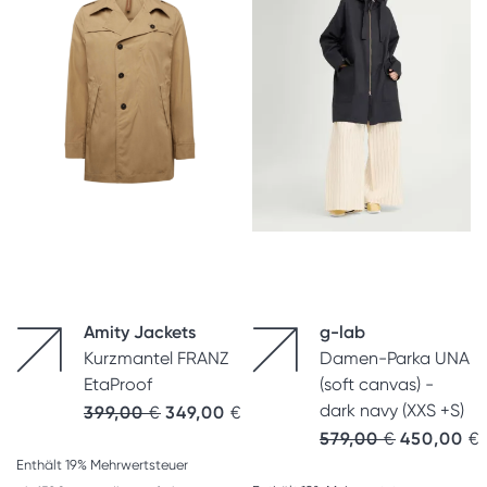
Amity Jackets
g-lab
Kurzmantel FRANZ
Damen-Parka UNA
EtaProof
(soft canvas) -
dark navy (XXS +S)
399,00
€
349,00
€
Ursprünglic
A
579,00
€
450,00
€
Enthält 19% Mehrwertsteuer