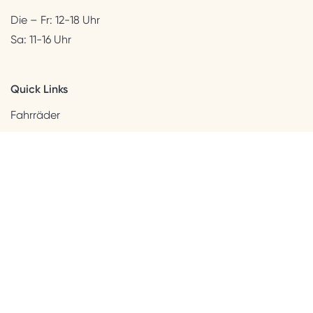
Die – Fr: 12-18 Uhr
Sa: 11-16 Uhr
Quick Links
Fahrräder
Helme & Bekleidung
Accessoires
Kids
Neuheiten
Sale
Kundenservice
Beratung + Kontakt