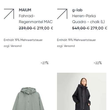
MAIUM
g-lab
Fahrrad-
Herren-Parka
Regenmantel MAC
Quadro - chalk (L)
Ursprünglic
A
239,00
€
219,00
€
549,00
€
279,00
€
Enthält 19% Mehrwertsteuer
Enthält 19% Mehrwertsteuer
zzgl.
Versand
zzgl.
Versand
-
%
-
%
27
22