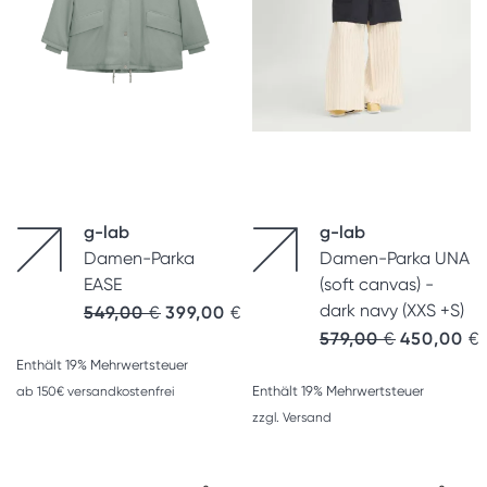
g-lab
g-lab
Damen-Parka
Damen-Parka UNA
EASE
(soft canvas) -
dark navy (XXS +S)
549,00
€
399,00
€
Ursprünglic
A
579,00
€
450,00
€
Enthält 19% Mehrwertsteuer
Enthält 19% Mehrwertsteuer
ab 150€ versandkostenfrei
zzgl.
Versand