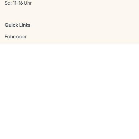
Sa: 11-16 Uhr
Quick Links
Fahrräder
Helme & Bekleidung
Accessoires
Kids
Neuheiten
Sale
Kundenservice
Beratung + Kontakt
Versandinformation