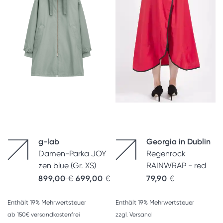
g-lab
Georgia in Dublin
Damen-Parka JOY
Regenrock
zen blue (Gr. XS)
RAINWRAP - red
Ursprünglicher Preis war: 899,00 €
Aktueller Preis ist: 699,00 €.
899,00
€
699,00
€
79,90
€
Enthält 19% Mehrwertsteuer
Enthält 19% Mehrwertsteuer
ab 150€ versandkostenfrei
zzgl.
Versand