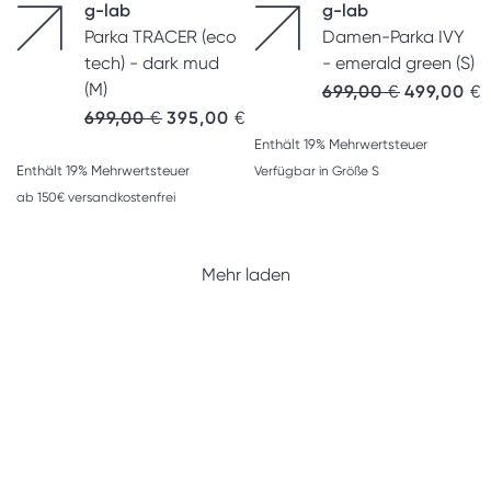
g-lab
g-lab
Parka TRACER (eco
Damen-Parka IVY
tech) - dark mud
- emerald green (S)
(M)
Ursprünglic
A
699,00
€
499,00
€
Ursprünglicher Preis war: 699,00 €
Aktueller Preis ist: 395,00 €.
699,00
€
395,00
€
Enthält 19% Mehrwertsteuer
Enthält 19% Mehrwertsteuer
Verfügbar in Größe S
ab 150€ versandkostenfrei
Mehr laden