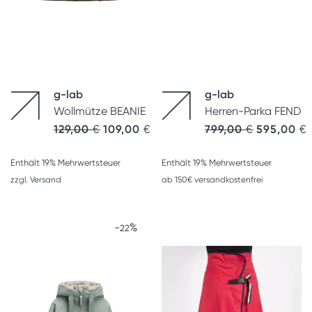
g-lab
g-lab
Wollmütze BEANIE
Herren-Parka FEND
Ursprünglicher Preis war: 129,00 €
Aktueller Preis ist: 109,00 €.
129,00
€
109,00
€
799,00
€
595,00
€
Enthält 19% Mehrwertsteuer
Enthält 19% Mehrwertsteuer
zzgl.
Versand
ab 150€ versandkostenfrei
-
%
22