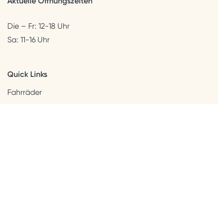
Aktuelle Öffnungszeiten
Die – Fr: 12-18 Uhr
Sa: 11-16 Uhr
Quick Links
Fahrräder
Helme & Bekleidung
Accessoires
Kids
Neuheiten
Sale
Kundenservice