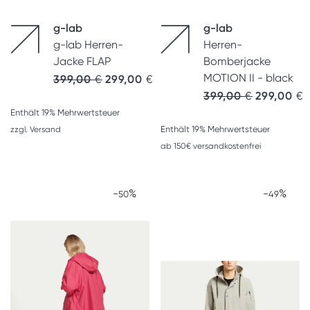
g-lab
g-lab
g-lab Herren-
Herren-
Jacke FLAP
Bomberjacke
MOTION II - black
399,00
€
299,00
€
Ursprünglic
A
399,00
€
299,00
€
Enthält 19% Mehrwertsteuer
Enthält 19% Mehrwertsteuer
zzgl.
Versand
ab 150€ versandkostenfrei
-
%
-
%
50
49