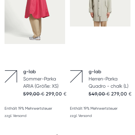
g-lab
g-lab
Sommer-Parka
Herren-Parka
ARIA (Größe: XS)
Quadro - chalk (L)
Ursprünglic
A
599,00
€
299,00
€
549,00
€
279,00
€
Enthält 19% Mehrwertsteuer
Enthält 19% Mehrwertsteuer
zzgl.
Versand
zzgl.
Versand