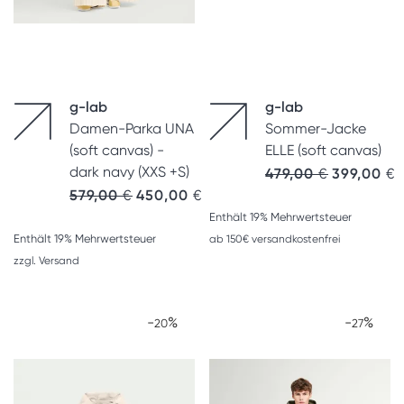
g-lab
g-lab
Damen-Parka UNA
Sommer-Jacke
(soft canvas) -
ELLE (soft canvas)
dark navy (XXS +S)
479,00
€
399,00
€
Ursprünglicher Preis war: 579,00 €
Aktueller Preis ist: 450,00 €.
579,00
€
450,00
€
Enthält 19% Mehrwertsteuer
Enthält 19% Mehrwertsteuer
ab 150€ versandkostenfrei
zzgl.
Versand
-
%
-
%
20
27