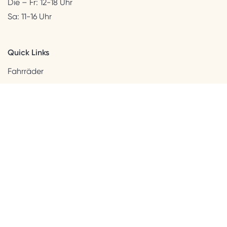
Die – Fr: 12-18 Uhr
Sa: 11-16 Uhr
Quick Links
Fahrräder
Helme & Bekleidung
Accessoires
Kids
Neuheiten
Sale
Kundenservice
Beratung + Kontakt
Versandinformation