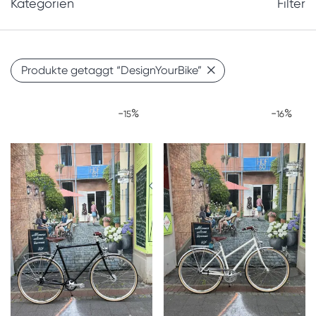
Kategorien
Filter
Produkte getaggt
“DesignYourBike”
-
%
-
%
15
16