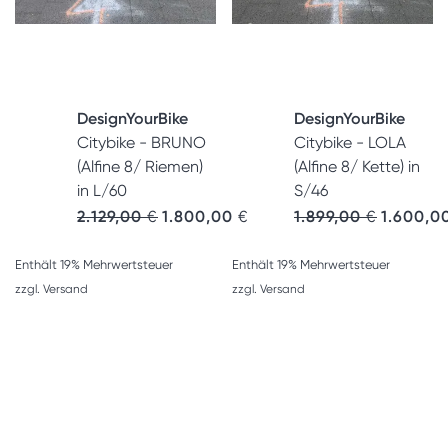
DesignYourBike
DesignYourBike
Citybike - BRUNO
Citybike - LOLA
(Alfine 8/ Riemen)
(Alfine 8/ Kette) in
in L/60
S/46
Ursprünglicher Preis war: 2.129,00 €
Aktueller Preis ist: 1.800,00 
Ursprüngl
2.129,00
€
1.800,00
€
1.899,00
€
1.600,0
Enthält 19% Mehrwertsteuer
Enthält 19% Mehrwertsteuer
zzgl.
Versand
zzgl.
Versand