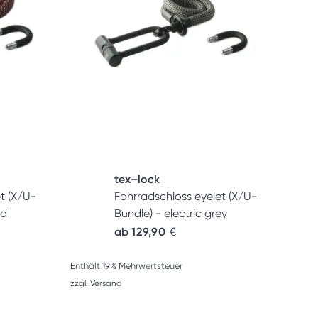
tex–lock
t (X/U-
Fahrradschloss eyelet (X/U-
ed
Bundle) - electric grey
ab
129,90
€
Enthält 19% Mehrwertsteuer
zzgl.
Versand