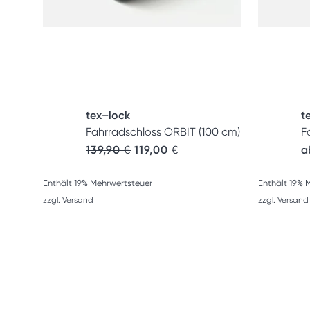
tex–lock
t
Fahrradschloss ORBIT (100 cm)
F
139,90
€
119,00
€
a
Enthält 19% Mehrwertsteuer
Enthält 19% 
zzgl.
Versand
zzgl.
Versand