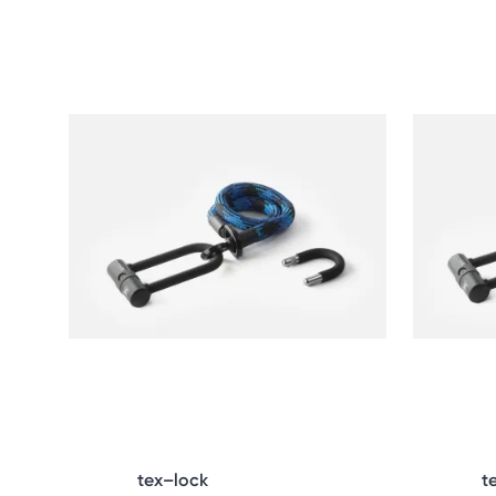
tex–lock
t