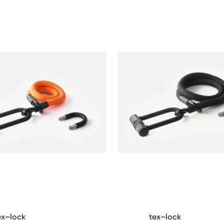
ex–lock
tex–lock