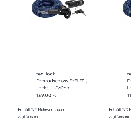
tex–lock
t
Fahrradschloss EYELET (U-
F
Lock) - L/160cm
L
139,00
€
1
Enthält 19% Mehrwertsteuer
Enthält 19% 
zzgl.
Versand
zzgl.
Versand