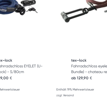
ex–lock
tex–lock
ahrradschloss EYELET (U-
Fahrradschloss eyele
ock) - S/80cm
Bundle) - chateau r
19,00
€
ab
129,90
€
Mehrwertsteuer
Enthält 19% Mehrwertsteuer
zzgl.
Versand