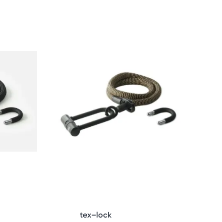
tex–lock