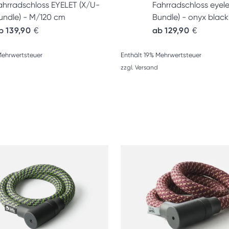
ahrradschloss EYELET (X/U-
Fahrradschloss eyele
undle) - M/120 cm
Bundle) - onyx black
b
139,90
€
ab
129,90
€
Mehrwertsteuer
Enthält 19% Mehrwertsteuer
zzgl.
Versand