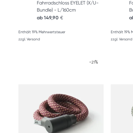
Fahrradschloss EYELET (X/U-
F
Bundle) - L/160cm
B
ab
149,90
€
a
Enthält 19% Mehrwertsteuer
Enthält 19% 
zzgl.
Versand
zzgl.
Versand
-
%
21