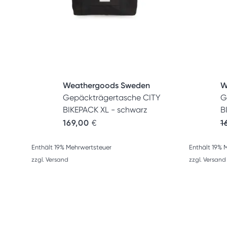
Weathergoods Sweden
W
Gepäckträgertasche CITY
G
BIKEPACK XL - schwarz
B
169,00
€
1
Enthält 19% Mehrwertsteuer
Enthält 19% 
zzgl.
Versand
zzgl.
Versand