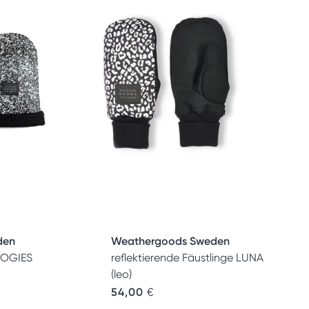
den
Weathergoods Sweden
POGIES
reflektierende Fäustlinge LUNA
(leo)
54,00
€