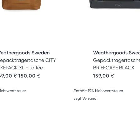
eathergoods Sweden
Weathergoods Swe
epäckträgertasche CITY
Gepäckträgertasch
IKEPACK XL - toffee
BRIEFCASE BLACK
Ursprünglicher Preis war: 169,00 €
Aktueller Preis ist: 150,00 €.
69,00
€
150,00
€
159,00
€
Mehrwertsteuer
Enthält 19% Mehrwertsteuer
zzgl.
Versand