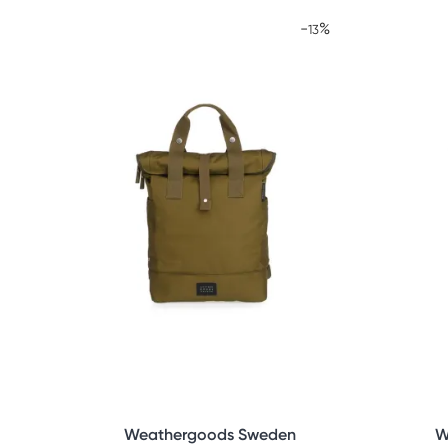
-
%
13
Weathergoods Sweden
W