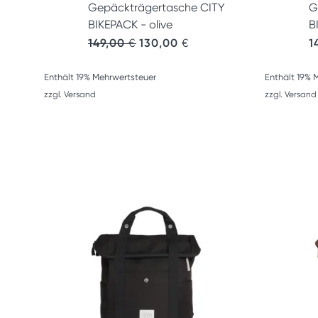
Gepäckträgertasche CITY
G
BIKEPACK - olive
B
Ursprünglicher Preis war: 149,00 €
Aktueller Preis ist: 130,00 
149,00
€
130,00
€
1
Enthält 19% Mehrwertsteuer
Enthält 19% 
zzgl.
Versand
zzgl.
Versand