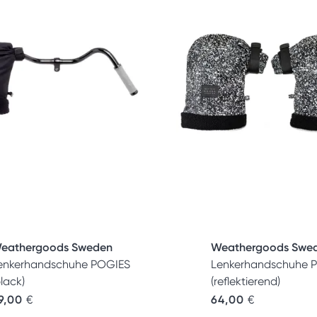
Weathergoods Swe
eathergoods Sweden
Lenkerhandschuhe 
enkerhandschuhe POGIES
(reflektierend)
black)
64,00
€
9,00
€