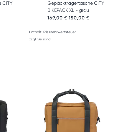
e CITY
Gepäckträgertasche CITY
BIKEPACK XL - grau
her Preis war: 149,00 €
ktueller Preis ist: 130,00 €.
Ursprünglicher Preis war: 169,
Aktueller Preis ist: 1
169,00
€
150,00
€
Enthält 19% Mehrwertsteuer
zzgl.
Versand