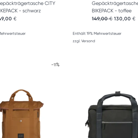
epäckträgertasche CITY
Gepäckträgertasch
IKEPACK - schwarz
BIKEPACK - toffee
€.
Ursprünglic
A
49,00
€
149,00
€
130,00
€
Mehrwertsteuer
Enthält 19% Mehrwertsteuer
zzgl.
Versand
-
%
11