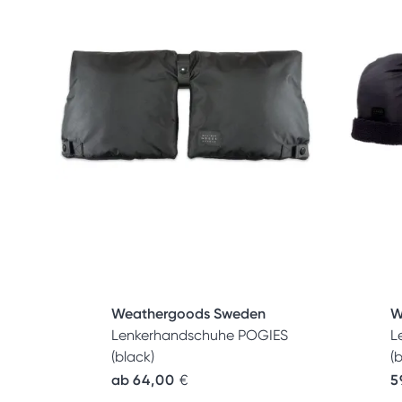
Weathergoods Sweden
W
Lenkerhandschuhe POGIES
L
(black)
(
ab
64,00
€
5