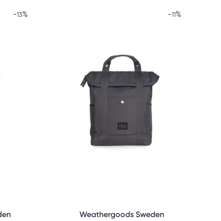
-
%
-
%
13
11
den
Weathergoods Sweden