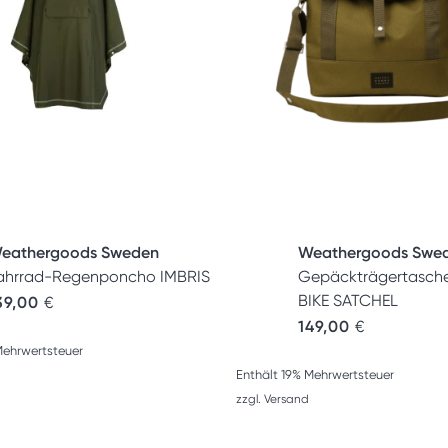
eathergoods Sweden
Weathergoods Swe
ahrrad-Regenponcho IMBRIS
Gepäckträgertasch
BIKE SATCHEL
39,00
€
149,00
€
Mehrwertsteuer
Enthält 19% Mehrwertsteuer
zzgl.
Versand