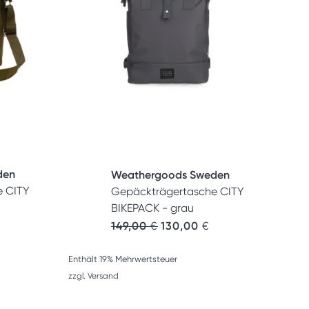
den
Weathergoods Sweden
e CITY
Gepäckträgertasche CITY
BIKEPACK - grau
Ursprünglicher Preis war: 149,
Aktueller Preis ist: 1
149,00
€
130,00
€
Enthält 19% Mehrwertsteuer
zzgl.
Versand